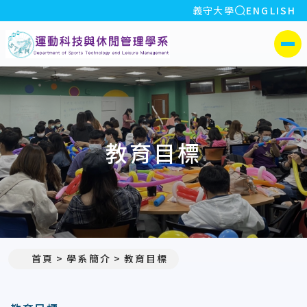
全站搜索
義守大學
ENGLISH
:::
義守大學運動科技與休閒管
側選單
教育目標
首頁
學系簡介
教育目標